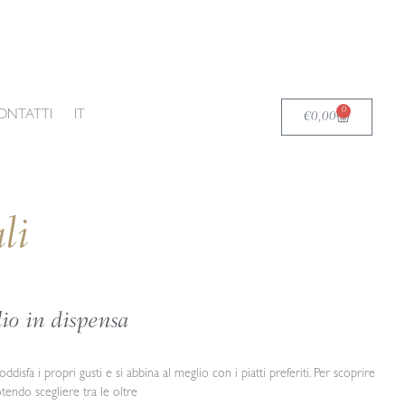
0
Carrello
ONTATTI
IT
€
0,00
li
io in dispensa
disfa i propri gusti e si abbina al meglio con i piatti preferiti. Per scoprire
potendo scegliere tra le oltre