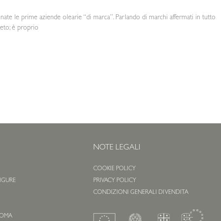
o nate le prime aziende olearie “di marca”. Parlando di marchi affermati in tutto
oleto; è proprio
NOTE LEGALI
COOKIE POLICY
 LIGURE
PRIVACY POLICY
O
CONDIZIONI GENERALI DI VENDITA
 ROMA