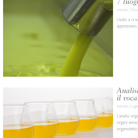
7 luog
michele
Otto
Usato a crudo
apprezzano, 
Analisi
il voca
michele
Lugli
L’analisi or
organi sensor
organolettic