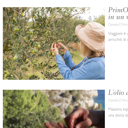
PrimOl
in un 
Daniela D'Ar
Viaggiare è 
arricchiti d
L’olio 
Daniela D'Ar
Massima espr
una storia d