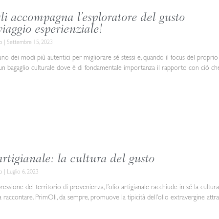
i accompagna l’esploratore del gusto
viaggio esperienziale!
co
Settembre 15, 2023
uno dei modi più autentici per migliorare sé stessi e, quando il focus del proprio
i un bagaglio culturale dove è di fondamentale importanza il rapporto con ciò che
artigianale: la cultura del gusto
co
Luglio 6, 2023
essione del territorio di provenienza, l’olio artigianale racchiude in sé la cultur
a raccontare. PrimOli, da sempre, promuove la tipicità dell’olio extravergine 