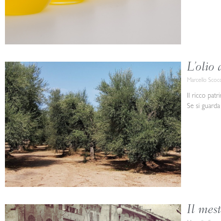
L’olio
Marcello Scoc
Il ricco pat
Se si guarda
Il mest