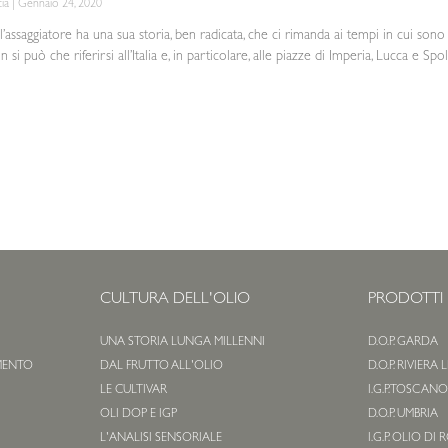
cia
Gennaio 24, 2020
ll’assaggiatore ha una sua storia, ben radicata, che ci rimanda ai tempi in cui son
si può che riferirsi all’Italia e, in particolare, alle piazze di Imperia, Lucca e Sp
CULTURA DELL'OLIO
PRODOTTI
UNA STORIA LUNGA MILLENNI
D.O.P. GARDA
MENTO
DAL FRUTTO ALL'OLIO
D.O.P. RIVIERA
LE CULTIVAR
I.G.P. TOSCAN
OLI DOP E IGP
D.O.P. UMBRIA
L'ANALISI SENSORIALE
I.G.P. OLIO DI