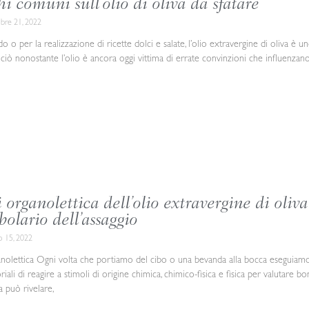
hi comuni sull’olio di oliva da sfatare
bre 21, 2022
 o per la realizzazione di ricette dolci e salate, l’olio extravergine di oliva è uno 
ciò nonostante l’olio è ancora oggi vittima di errate convinzioni che influenzan
 organolettica dell’olio extravergine di oliva
bolario dell’assaggio
o 15, 2022
ganolettica Ogni volta che portiamo del cibo o una bevanda alla bocca eseguiamo 
iali di reagire a stimoli di origine chimica, chimico-fisica e fisica per valutare bon
a può rivelare,