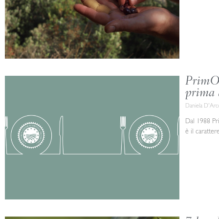
PrimOl
prima 
Daniela D'Ar
Dal 1988 Pri
è il caratter