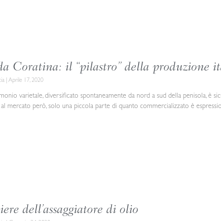
 da Coratina: il “pilastro” della produzione i
cia
Aprile 17, 2020
rimonio varietale, diversificato spontaneamente da nord a sud della penisola, è sic
 al mercato però, solo una piccola parte di quanto commercializzato è espressione 
iere dell’assaggiatore di olio