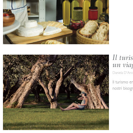
Il tur
un via
Daniela D'Ar
Il turismo e
nostri bisog