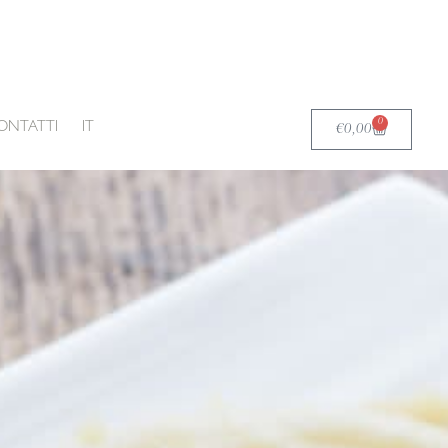
0
Carrello
ONTATTI
IT
€
0,00