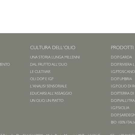
CULTURA DELL'OLIO
PRODOTTI
UNA STORIA LUNGA MILLENNI
D.O.P. GARDA
MENTO
DAL FRUTTO ALL'OLIO
D.O.P. RIVIERA
LE CULTIVAR
I.G.P. TOSCAN
OLI DOP E IGP
D.O.P. UMBRIA
L'ANALISI SENSORIALE
I.G.P. OLIO DI
EDUCARSI ALL'ASSAGGIO
D.O.P. TERRA DI
UN OLIO, UN PIATTO
D.O.P. VALLI TR
I.G.P. SICILIA
D.O.P. SARDEG
BIO 100% ITAL