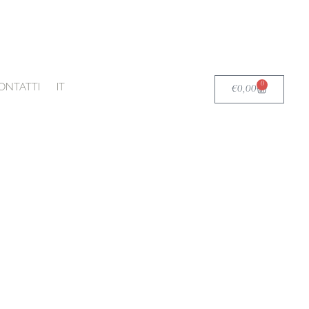
0
Carrello
ONTATTI
IT
€
0,00