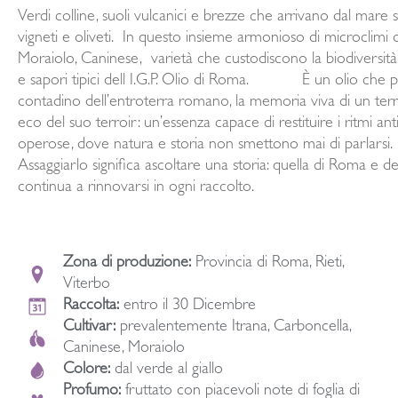
Verdi colline, suoli vulcanici e brezze che arrivano dal mare
vigneti e oliveti. In questo insieme armonioso di microclimi d
Moraiolo, Caninese, varietà che custodiscono la biodiversità
e sapori tipici dell I.G.P. Olio di Roma. È un olio che porta 
contadino dell’entroterra romano, la memoria viva di un ter
eco del suo terroir: un’essenza capace di restituire i ritmi an
operose, dove natura e storia non smettono mai di parlarsi.
Assaggiarlo significa ascoltare una storia: quella di Roma e del
continua a rinnovarsi in ogni raccolto.
Zona di produzione:
Provincia di Roma, Rieti,
Viterbo
Raccolta:
entro il 30 Dicembre
Cultivar:
prevalentemente Itrana, Carboncella,
Caninese, Moraiolo
Colore:
dal verde al giallo
Profumo:
fruttato con piacevoli note di foglia di