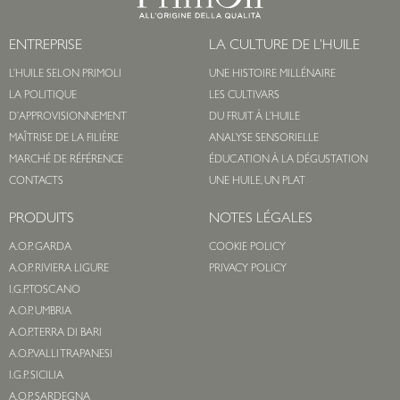
ENTREPRISE
LA CULTURE DE L’HUILE
L’HUILE SELON PRIMOLI
UNE HISTOIRE MILLÉNAIRE
LA POLITIQUE
LES CULTIVARS
D’APPROVISIONNEMENT
DU FRUIT À L’HUILE
MAÎTRISE DE LA FILIÈRE
ANALYSE SENSORIELLE
MARCHÉ DE RÉFÉRENCE
ÉDUCATION À LA DÉGUSTATION
CONTACTS
UNE HUILE, UN PLAT
PRODUITS
NOTES LÉGALES
A.O.P. GARDA
COOKIE POLICY
A.O.P. RIVIERA LIGURE
PRIVACY POLICY
I.G.P. TOSCANO
A.O.P. UMBRIA
A.O.P. TERRA DI BARI
A.O.P. VALLI TRAPANESI
I.G.P. SICILIA
A.O.P. SARDEGNA