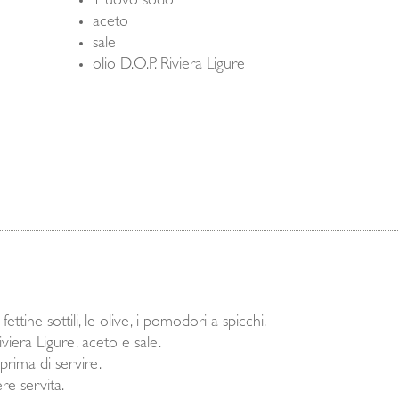
1 uovo sodo
aceto
sale
olio D.O.P. Riviera Ligure
ettine sottili, le olive, i pomodori a spicchi.
viera Ligure, aceto e sale.
prima di servire.
re servita.