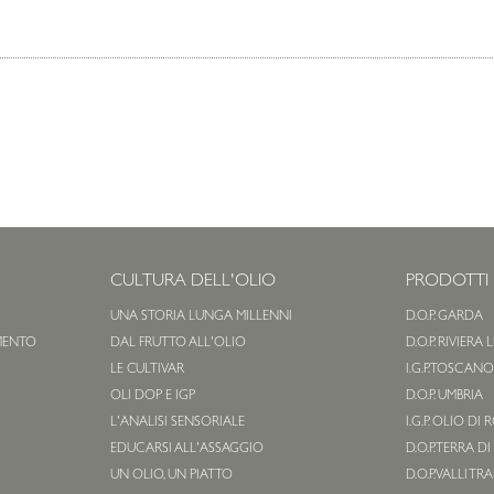
CULTURA DELL'OLIO
PRODOTTI
UNA STORIA LUNGA MILLENNI
D.O.P. GARDA
MENTO
DAL FRUTTO ALL'OLIO
D.O.P. RIVIERA
LE CULTIVAR
I.G.P. TOSCAN
OLI DOP E IGP
D.O.P. UMBRIA
L'ANALISI SENSORIALE
I.G.P. OLIO DI
EDUCARSI ALL'ASSAGGIO
D.O.P. TERRA DI
UN OLIO, UN PIATTO
D.O.P. VALLI TR