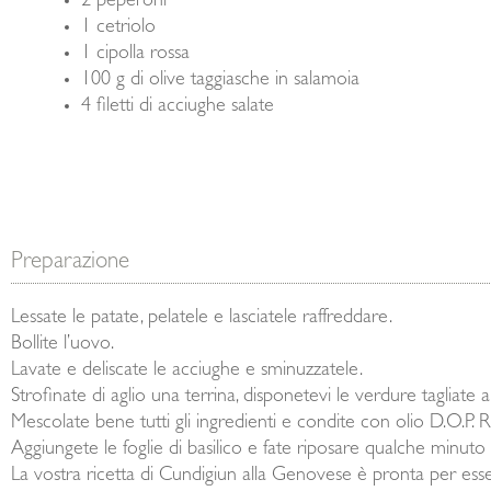
2 peperoni
1 cetriolo
1 cipolla rossa
100 g di olive taggiasche in salamoia
4 filetti di acciughe salate
Preparazione
Lessate le patate, pelatele e lasciatele raffreddare.
Bollite l’uovo.
Lavate e deliscate le acciughe e sminuzzatele.
Strofinate di aglio una terrina, disponetevi le verdure tagliate a f
Mescolate bene tutti gli ingredienti e condite con olio D.O.P. Ri
Aggiungete le foglie di basilico e fate riposare qualche minuto 
La vostra ricetta di Cundigiun alla Genovese è pronta per esse