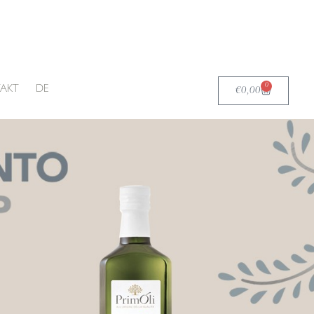
0
Carrello
AKT
DE
€
0,00