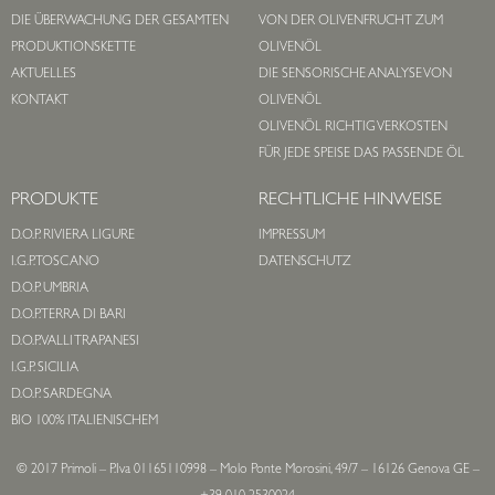
DIE ÜBERWACHUNG DER GESAMTEN
VON DER OLIVENFRUCHT ZUM
PRODUKTIONSKETTE
OLIVENÖL
AKTUELLES
DIE SENSORISCHE ANALYSE VON
KONTAKT
OLIVENÖL
OLIVENÖL RICHTIG VERKOSTEN
FÜR JEDE SPEISE DAS PASSENDE ÖL
PRODUKTE
RECHTLICHE HINWEISE
D.O.P. RIVIERA LIGURE
IMPRESSUM
I.G.P. TOSCANO
DATENSCHUTZ
D.O.P. UMBRIA
D.O.P. TERRA DI BARI
D.O.P. VALLI TRAPANESI
I.G.P. SICILIA
D.O.P. SARDEGNA
BIO 100% ITALIENISCHEM
© 2017 Primoli – P.Iva 01165110998 – Molo Ponte Morosini, 49/7 – 16126 Genova GE –