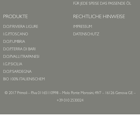
FÜR JEDE SPEISE DAS PASSENDE ÖL
PRODUKTE
RECHTLICHE HINWEISE
D.O.P. RIVIERA LIGURE
IMPRESSUM
I.G.P. TOSCANO
DATENSCHUTZ
D.O.P. UMBRIA
D.O.P. TERRA DI BARI
D.O.P. VALLI TRAPANESI
I.G.P. SICILIA
D.O.P. SARDEGNA
BIO 100% ITALIENISCHEM
© 2017 Primoli – P.Iva 01165110998 – Molo Ponte Morosini, 49/7 – 16126 Genova GE –
+39 010 2530024