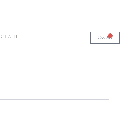
0
Carrello
ONTATTI
IT
€
0,00