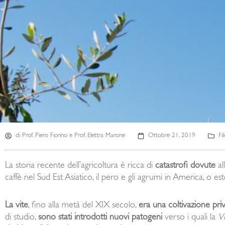
di
Prof. Piero Fiorino e Prof. Elettra Marone
Ottobre 21, 2019
Fi
La storia recente dell’agricoltura è ricca di
catastrofi dovute
al
caffè nel Sud Est Asiatico, il pero e gli agrumi in America, o es
La vite
, fino alla metà del XIX secolo,
era una coltivazione priva
di studio,
sono stati introdotti nuovi patogeni
verso i quali la
Vi