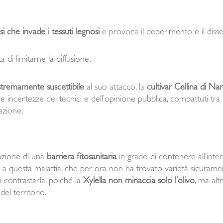
osi che invade i tessuti legnosi
e provoca il deperimento e il disse
 di limitarne la diffusione.
stremamente suscettibile
al suo attacco, la
cultivar Cellina di Na
a le incertezze dei tecnici e dell’opinione pubblica, combattuti tra
azione.
azione di una
barriera fitosanitaria
in grado di contenere all’inter
te a questa malattia, che per ora non ha trovato varietà sicuramen
i contrastarla, poiché la
Xylella non minaccia solo l’olivo
, ma alt
el territorio.