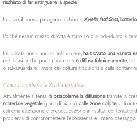
rischiato di far estinguere la specie
.
In olivo, il nuovo patogeno si chiama
Xylella fastidiosa
, batteri
Poiché nessun mezzo di lotta è stato sin ora individuato, si tenta
Introdotta pochi anni fa nel Leccese,
ha trovato una varietà e
molti casi anche poco curate e
si è diffusa fulmineamente
, tr
o salvaguardare l’intera olivicoltura tradizionale dalla contamin
Come si combatte la Xylella fastidiosa
Attualmente si tenta di
ostacolarne la diffusione
tramite la cre
materiale vegetale
(parti di pianta)
dalle zone colpite
; di fron
estrema attenzione e preoccupazione ai risultati dei tentativi d
problema di compromettere l’ecosistema e l’intero paesaggio d