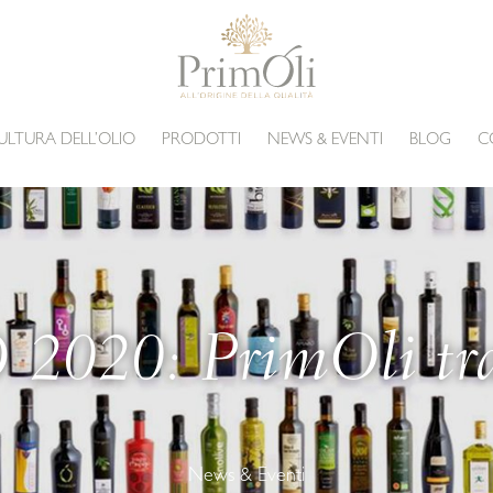
ULTURA DELL’OLIO
PRODOTTI
NEWS & EVENTI
BLOG
C
20: PrimOli tra 
News & Eventi