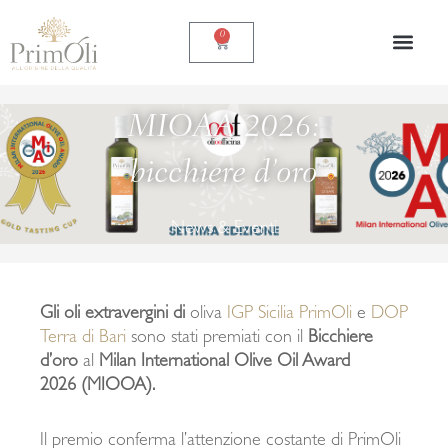
Vai
al
0
Carrello
contenuto
MIOAA 2026:
bicchiere d’oro
News & Eventi
Gli oli extravergini di
oliva
IGP Sicilia PrimOli
e
DOP
Terra di Bari
sono stati premiati con il
Bicchiere
d’oro
al
Milan International Olive Oil Award
2026
(MIOOA).
Il premio conferma l’attenzione costante di PrimOli