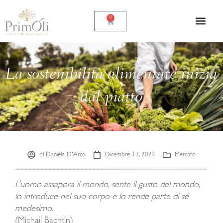
Vai
al
0
Carrello
contenuto
La sostenibilità alimentare inizia
dal piatto
di
Daniela D'Arco
Dicembre 13, 2022
Mercato
L’uomo assapora il mondo, sente il gusto del mondo,
lo introduce nel suo corpo e lo rende parte di sé
medesimo.
(Michail Bachtin)