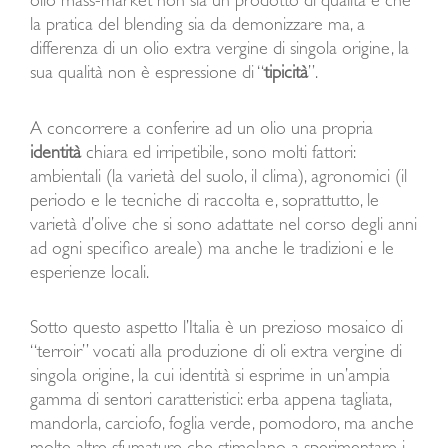
olio mass-market non sia un prodotto di qualità e che
la pratica del blending sia da demonizzare ma, a
differenza di un olio extra vergine di singola origine, la
sua qualità non è espressione di “
tipicità
”.
A concorrere a conferire ad un olio una propria
identità
chiara ed irripetibile, sono molti fattori:
ambientali (la varietà del suolo, il clima), agronomici (il
periodo e le tecniche di raccolta e, soprattutto, le
varietà d’olive che si sono adattate nel corso degli anni
ad ogni specifico areale) ma anche le tradizioni e le
esperienze locali.
Sotto questo aspetto l’Italia è un prezioso mosaico di
“terroir” vocati alla produzione di oli extra vergine di
singola origine, la cui identità si esprime in un’ampia
gamma di sentori caratteristici: erba appena tagliata,
mandorla, carciofo, foglia verde, pomodoro, ma anche