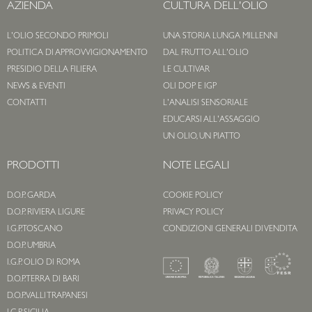
AZIENDA
CULTURA DELL'OLIO
L'OLIO SECONDO PRIMOLI
UNA STORIA LUNGA MILLENNI
POLITICA DI APPROVVIGIONAMENTO
DAL FRUTTO ALL'OLIO
PRESIDIO DELLA FILIERA
LE CULTIVAR
NEWS & EVENTI
OLI DOP E IGP
CONTATTI
L'ANALISI SENSORIALE
EDUCARSI ALL'ASSAGGIO
UN OLIO, UN PIATTO
PRODOTTI
NOTE LEGALI
D.O.P. GARDA
COOKIE POLICY
D.O.P. RIVIERA LIGURE
PRIVACY POLICY
I.G.P. TOSCANO
CONDIZIONI GENERALI DI VENDITA
D.O.P. UMBRIA
I.G.P. OLIO DI ROMA
D.O.P. TERRA DI BARI
D.O.P. VALLI TRAPANESI