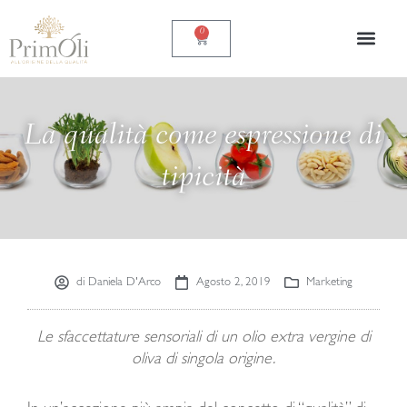
Vai
al
0
Carrello
contenuto
La qualità come espressione di
tipicità
di
Daniela D'Arco
Agosto 2, 2019
Marketing
Le sfaccettature sensoriali di un olio extra vergine di
oliva di singola origine.