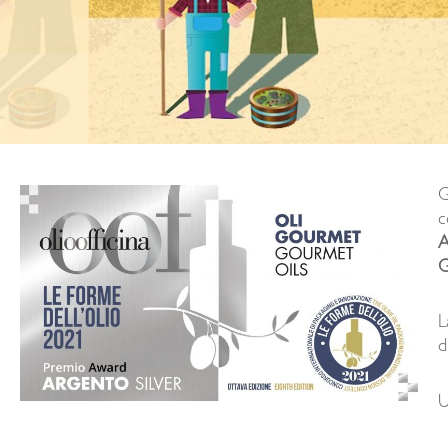
G
c
G
L
d
U