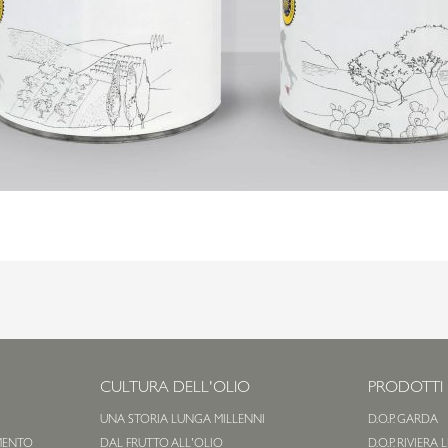
CULTURA DELL'OLIO
PRODOTTI
UNA STORIA LUNGA MILLENNI
D.O.P. GARDA
MENTO
DAL FRUTTO ALL'OLIO
D.O.P. RIVIERA