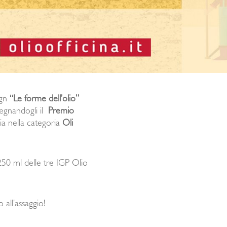
ign
“Le forme dell’olio”
egnandogli il
Premio
ia nella categoria
Oli
250 ml delle tre IGP Olio
 all’assaggio!