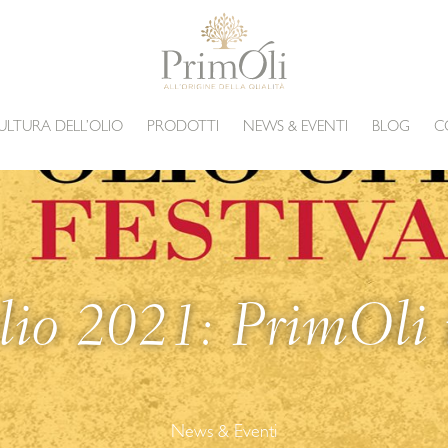
ULTURA DELL’OLIO
PRODOTTI
NEWS & EVENTI
BLOG
C
lio 2021: PrimOli t
News & Eventi