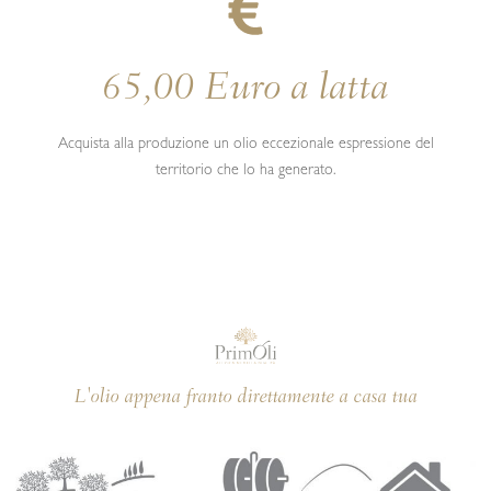
riciclabile
Una raccolta differenziata consapevole aiuta
65,00 Euro a latta
l’ambiente. Le regole possono variare da comune
a comune, in base all'organizzazione prevista nella
Acquista alla produzione un olio eccezionale espressione del
raccolta differenziata.
territorio che lo ha generato.
Pagamento sicuro
L'olio appena franto direttamente a casa tua
Attraverso la piattaforma Stripe aderente ai più alti
standard di protezione contro le frodi.