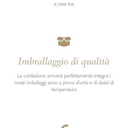
a casa tua
Consegna gratuita
in tutta Italia*
Nel giro di 3/5 giorni lavorativi il prodotto verrà
Imbrallaggio di qualità
consegnato direttamente a casa tua senza costi
aggiuntivi.
La confezione arriverà perfettamente integra: i
*Solo per Sardegna, isole minori, Laguna Veneta e Livigno
nostri imballaggi sono a prova d’urto e di sbalzi di
saranno applicati costi di spedizione aggiuntivi.
temperatura
Confezione totalmente