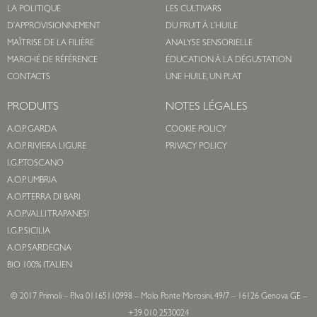
LA POLITIQUE
LES CULTIVARS
D’APPROVISIONNEMENT
DU FRUIT À L’HUILE
MAÎTRISE DE LA FILIÈRE
ANALYSE SENSORIELLE
MARCHÉ DE RÉFÉRENCE
ÉDUCATION À LA DÉGUSTATION
CONTACTS
UNE HUILE, UN PLAT
PRODUITS
NOTES LÉGALES
A.O.P. GARDA
COOKIE POLICY
A.O.P. RIVIERA LIGURE
PRIVACY POLICY
I.G.P. TOSCANO
A.O.P. UMBRIA
A.O.P. TERRA DI BARI
A.O.P. VALLI TRAPANESI
I.G.P. SICILIA
A.O.P. SARDEGNA
BIO 100% ITALIEN
© 2017 Primoli – P.Iva 01165110998 – Molo Ponte Morosini, 49/7 – 16126 Genova GE –
+39 010 2530024