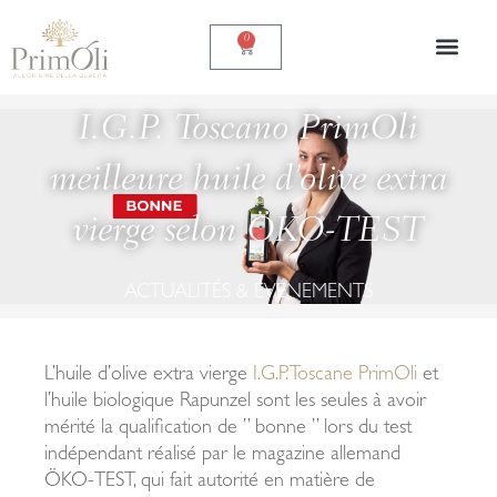
Skip
to
0
Carrello
content
I.G.P. Toscano PrimOli
meilleure huile d’olive extra
vierge selon ÖKO-TEST
ACTUALITÉS & ÉVÉNEMENTS
L’huile d’olive extra vierge
I.G.P. Toscane PrimOli
et
l’huile biologique Rapunzel sont les seules à avoir
mérité la qualification de ” bonne ” lors du test
indépendant réalisé par le magazine allemand
ÖKO-TEST, qui fait autorité en matière de